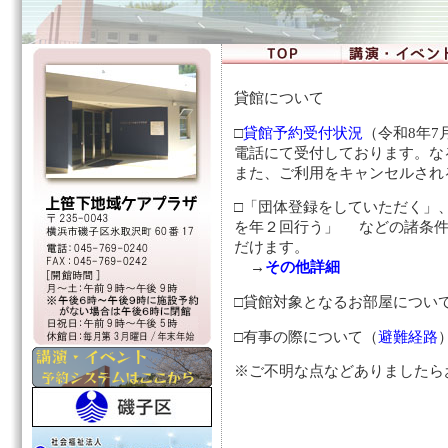
貸館について
□
貸館予約受付状況
（令和8年7月
電話にて受付しております。な
また、ご利用をキャンセルされ
□「団体登録をしていただく」
を年２回行う」 などの諸条件
だけます。
→
その他詳細
□貸館対象となるお部屋につい
□有事の際について（
避難経路
※ご不明な点などありましたら